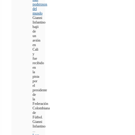
poderosos
del
mundo
Gianni
Infantino
bajó
de
un
avión
en
Cali
y
fue
recibido
en
la
pista
por
el
presidente
de
la
Federación
Colombiana
de
Fútbol.
Gianni
Infantino
...