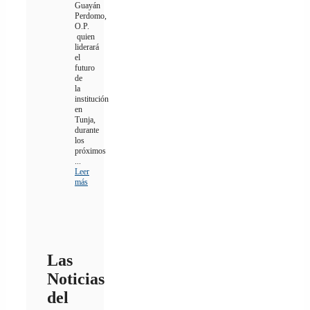
Guayán
Perdomo,
O.P.
quien
liderará
el
futuro
de
la
institución
en
Tunja,
durante
los
próximos
...
Leer
más
Las
Noticias
del