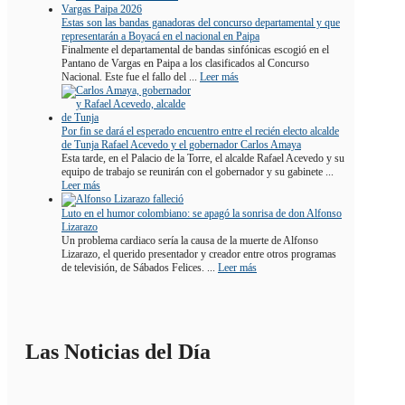
Estas son las bandas ganadoras del concurso departamental y que
representarán a Boyacá en el nacional en Paipa
Finalmente el departamental de bandas sinfónicas escogió en el
Pantano de Vargas en Paipa a los clasificados al Concurso
Nacional. Este fue el fallo del ...
Leer más
Por fin se dará el esperado encuentro entre el recién electo alcalde
de Tunja Rafael Acevedo y el gobernador Carlos Amaya
Esta tarde, en el Palacio de la Torre, el alcalde Rafael Acevedo y su
equipo de trabajo se reunirán con el gobernador y su gabinete ...
Leer más
Luto en el humor colombiano: se apagó la sonrisa de don Alfonso
Lizarazo
Un problema cardiaco sería la causa de la muerte de Alfonso
Lizarazo, el querido presentador y creador entre otros programas
de televisión, de Sábados Felices. ...
Leer más
Las Noticias del Día