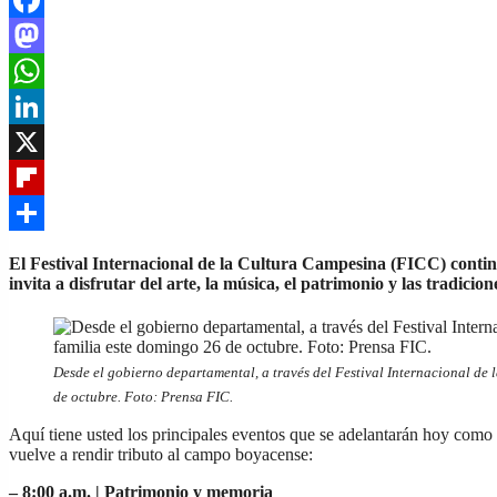
Facebook
Mastodon
WhatsApp
LinkedIn
X
Flipboard
Share
El Festival Internacional de la Cultura Campesina (FICC) cont
invita a disfrutar del arte, la música, el patrimonio y las tradicion
Desde el gobierno departamental, a través del Festival Internacional de
de octubre. Foto: Prensa FIC.
Aquí tiene usted los principales eventos que se adelantarán hoy como p
vuelve a rendir tributo al campo boyacense:
– 8:00 a.m. |
Patrimonio y memoria