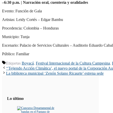
–
6:30 p.m. |
Narración oral,
cuentería
y oralidades
Evento: Función de Gala
Artistas: Leidy Cortés – Edgar Bambu
Procedencia: Colombia – Honduras
Municipio: Tunja
Escenario: Palacio de Servicios Culturales – Auditorio Eduardo Caba
Público: Familiar
Etiquetas
Boyacá
,
Festival Internacional de la Cultura Campesina
,
‘‘Tejiendo Acción Climática’, el nuevo portal de la Corporación
La biblioteca municipal ‘Zenón Solano Ricaurte’ estrena sede
Lo último