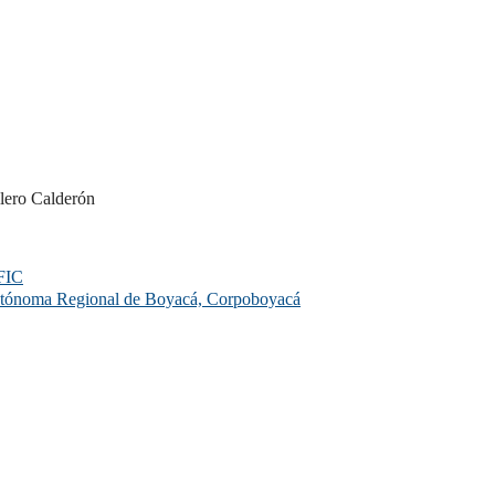
llero Calderón
FIC
 Autónoma Regional de Boyacá, Corpoboyacá