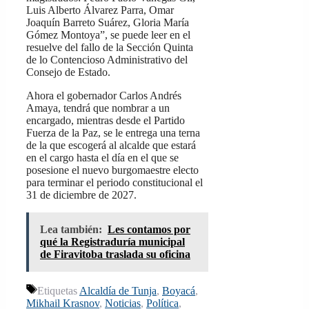
Luis Alberto Álvarez Parra, Omar
Joaquín Barreto Suárez, Gloria María
Gómez Montoya”, se puede leer en el
resuelve del fallo de la Sección Quinta
de lo Contencioso Administrativo del
Consejo de Estado.
Ahora el gobernador Carlos Andrés
Amaya, tendrá que nombrar a un
encargado, mientras desde el Partido
Fuerza de la Paz, se le entrega una terna
de la que escogerá al alcalde que estará
en el cargo hasta el día en el que se
posesione el nuevo burgomaestre electo
para terminar el periodo constitucional el
31 de diciembre de 2027.
Lea también:
Les contamos por
qué la Registraduría municipal
de Firavitoba traslada su oficina
Etiquetas
Alcaldía de Tunja
,
Boyacá
,
Mikhail Krasnov
,
Noticias
,
Política
,