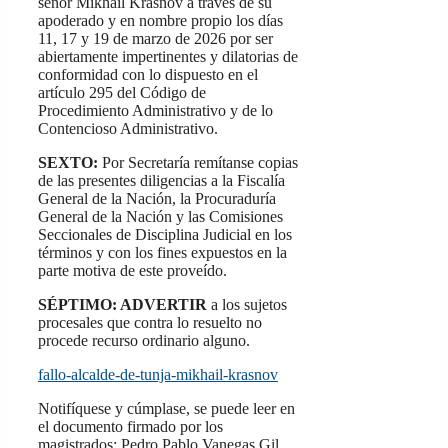
señor Mikhail Krasnov a través de su
apoderado y en nombre propio los días
11, 17 y 19 de marzo de 2026 por ser
abiertamente impertinentes y dilatorias de
conformidad con lo dispuesto en el
artículo 295 del Código de
Procedimiento Administrativo y de lo
Contencioso Administrativo.
SEXTO:
Por Secretaría remítanse copias
de las presentes diligencias a la Fiscalía
General de la Nación, la Procuraduría
General de la Nación y las Comisiones
Seccionales de Disciplina Judicial en los
términos y con los fines expuestos en la
parte motiva de este proveído.
SÉPTIMO: ADVERTIR
a los sujetos
procesales que contra lo resuelto no
procede recurso ordinario alguno.
fallo-alcalde-de-tunja-mikhail-krasnov
Notifíquese y cúmplase, se puede leer en
el documento firmado por los
magistrados: Pedro Pablo Vanegas Gil,