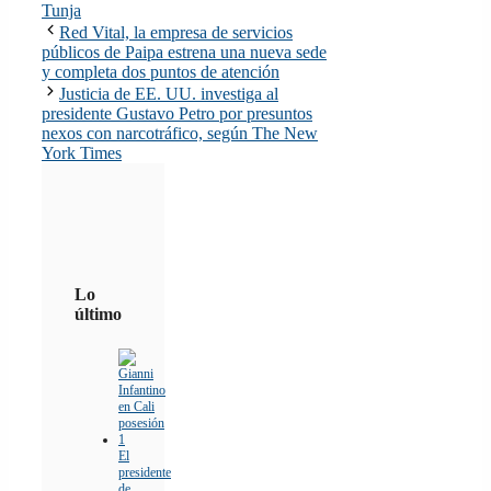
Tunja
Red Vital, la empresa de servicios
públicos de Paipa estrena una nueva sede
y completa dos puntos de atención
Justicia de EE. UU. investiga al
presidente Gustavo Petro por presuntos
nexos con narcotráfico, según The New
York Times
Lo
último
El
presidente
de