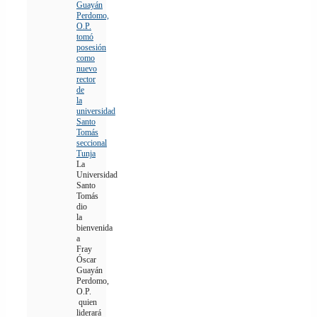
Guayán
Perdomo,
O.P.
tomó
posesión
como
nuevo
rector
de
la
universidad
Santo
Tomás
seccional
Tunja
La
Universidad
Santo
Tomás
dio
la
bienvenida
a
Fray
Óscar
Guayán
Perdomo,
O.P.
quien
liderará