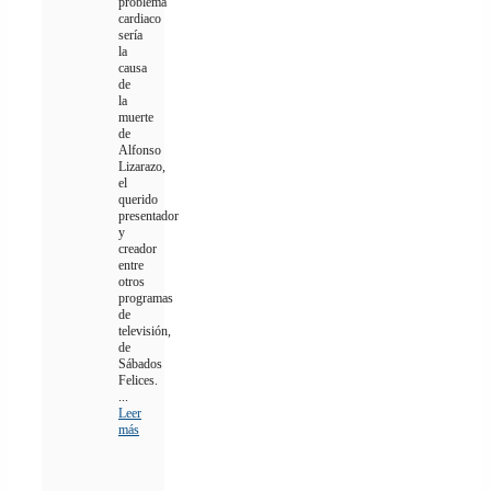
problema
cardiaco
sería
la
causa
de
la
muerte
de
Alfonso
Lizarazo,
el
querido
presentador
y
creador
entre
otros
programas
de
televisión,
de
Sábados
Felices.
...
Leer
más